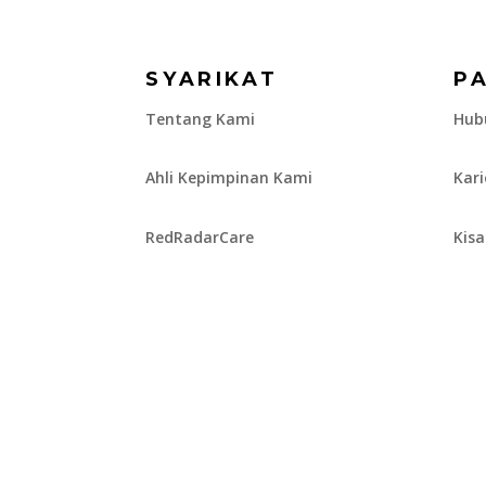
SYARIKAT
P
Tentang Kami
Hub
Ahli Kepimpinan Kami
Kar
RedRadarCare
Kis