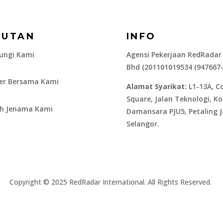
AUTAN
INFO
ungi Kami
Agensi Pekerjaan RedRadar
Bhd (201101019534 (947667
ier Bersama Kami
Alamat Syarikat:
L1-13A, C
Square, Jalan Teknologi, K
ah Jenama Kami
Damansara PJU5, Petaling J
Selangor.
​Copyright © 2025 RedRadar International. All Rights Reserved.