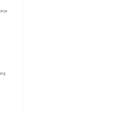
erja
uang