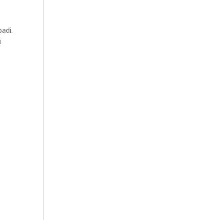
adi.
i
n