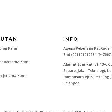
AUTAN
INFO
ungi Kami
Agensi Pekerjaan RedRadar
Bhd (201101019534 (947667
ier Bersama Kami
Alamat Syarikat:
L1-13A, C
Square, Jalan Teknologi, K
ah Jenama Kami
Damansara PJU5, Petaling J
Selangor.