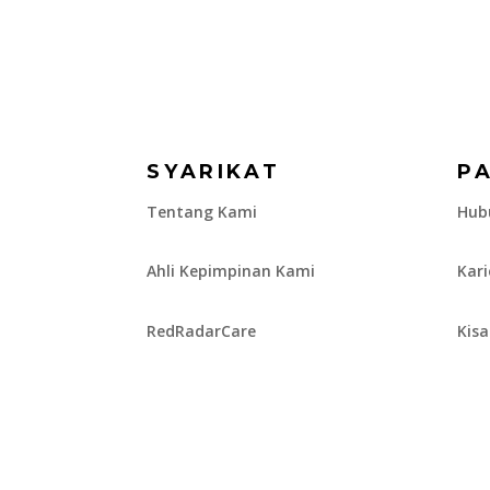
SYARIKAT
P
Tentang Kami
Hub
Ahli Kepimpinan Kami
Kar
RedRadarCare
Kis